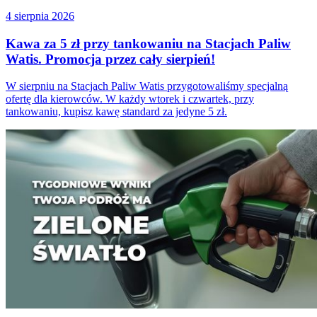
4 sierpnia 2026
Kawa za 5 zł przy tankowaniu na Stacjach Paliw
Watis. Promocja przez cały sierpień!
W sierpniu na Stacjach Paliw Watis przygotowaliśmy specjalną
ofertę dla kierowców. W każdy wtorek i czwartek, przy
tankowaniu, kupisz kawę standard za jedyne 5 zł.