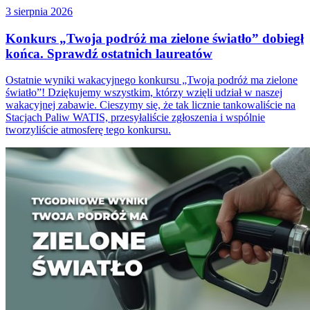
3 sierpnia 2026
Konkurs „Twoja podróż ma zielone światło” dobiegł
końca. Sprawdź ostatnich laureatów
Ostatnie wyniki wakacyjnego konkursu „Twoja podróż ma zielone
światło”! Dziękujemy wszystkim, którzy wzięli udział w naszej
wakacyjnej zabawie. Cieszymy się, że tak licznie tankowaliście na
Stacjach Paliw WATIS, przesyłaliście zgłoszenia i wspólnie
tworzyliście atmosferę tego konkursu.