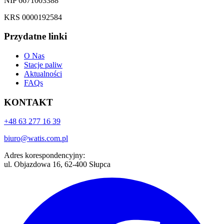
NIP 6671003388
KRS 0000192584
Przydatne linki
O Nas
Stacje paliw
Aktualności
FAQs
KONTAKT
+48 63 277 16 39
biuro@watis.com.pl
Adres korespondencyjny:
ul. Objazdowa 16, 62-400 Słupca