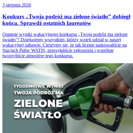
3 sierpnia 2026
Konkurs „Twoja podróż ma zielone światło” dobiegł
końca. Sprawdź ostatnich laureatów
Ostatnie wyniki wakacyjnego konkursu „Twoja podróż ma zielone
światło”! Dziękujemy wszystkim, którzy wzięli udział w naszej
wakacyjnej zabawie. Cieszymy się, że tak licznie tankowaliście na
Stacjach Paliw WATIS, przesyłaliście zgłoszenia i wspólnie
tworzyliście atmosferę tego konkursu.