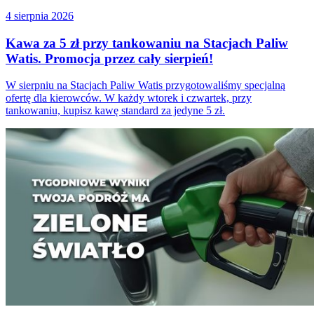
4 sierpnia 2026
Kawa za 5 zł przy tankowaniu na Stacjach Paliw
Watis. Promocja przez cały sierpień!
W sierpniu na Stacjach Paliw Watis przygotowaliśmy specjalną
ofertę dla kierowców. W każdy wtorek i czwartek, przy
tankowaniu, kupisz kawę standard za jedyne 5 zł.