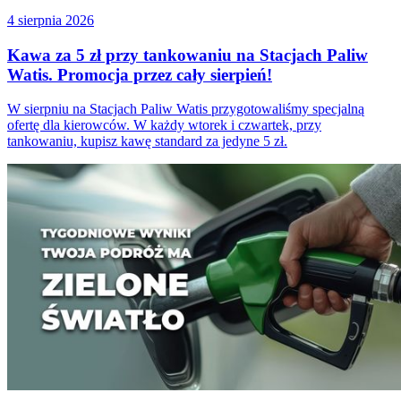
4 sierpnia 2026
Kawa za 5 zł przy tankowaniu na Stacjach Paliw
Watis. Promocja przez cały sierpień!
W sierpniu na Stacjach Paliw Watis przygotowaliśmy specjalną
ofertę dla kierowców. W każdy wtorek i czwartek, przy
tankowaniu, kupisz kawę standard za jedyne 5 zł.