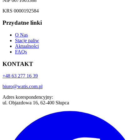
NIP 6671003388
KRS 0000192584
Przydatne linki
O Nas
Stacje paliw
Aktualności
FAQs
KONTAKT
+48 63 277 16 39
biuro@watis.com.pl
Adres korespondencyjny:
ul. Objazdowa 16, 62-400 Słupca