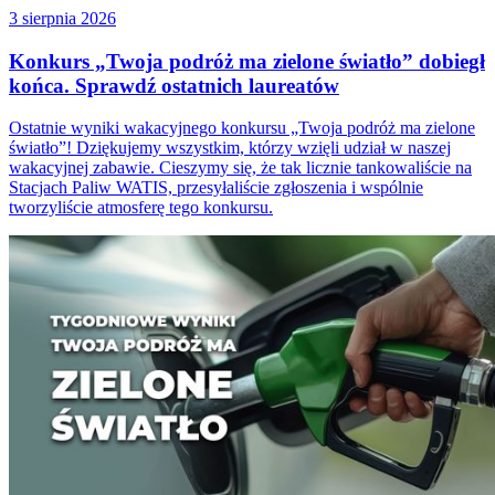
3 sierpnia 2026
Konkurs „Twoja podróż ma zielone światło” dobiegł
końca. Sprawdź ostatnich laureatów
Ostatnie wyniki wakacyjnego konkursu „Twoja podróż ma zielone
światło”! Dziękujemy wszystkim, którzy wzięli udział w naszej
wakacyjnej zabawie. Cieszymy się, że tak licznie tankowaliście na
Stacjach Paliw WATIS, przesyłaliście zgłoszenia i wspólnie
tworzyliście atmosferę tego konkursu.